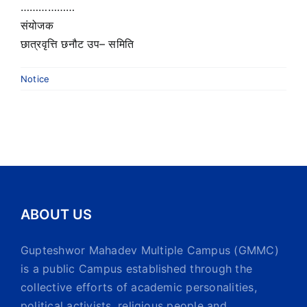
………………
संयोजक
छात्रवृत्ति छनौट उप– समिति
Notice
ABOUT US
Gupteshwor Mahadev Multiple Campus (GMMC)
is a public Campus established through the
collective efforts of academic personalities,
political activists, religious people and