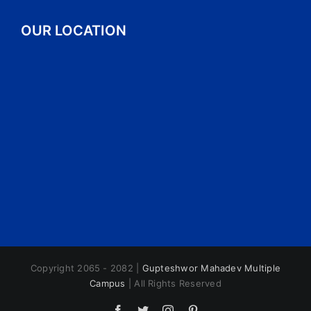
OUR LOCATION
Copyright 2065 - 2082 |
Gupteshwor Mahadev Multiple
Campus
| All Rights Reserved
Facebook
Twitter
Instagram
Pinterest