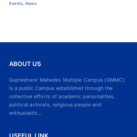
Events
,
News
ABOUT US
Gupteshwor Mahadev Multiple Campus (GMMC)
is a public Campus established through the
collective efforts of academic personalities,
political activists, religious people and
enthusiastic
…
USEFUL LINK