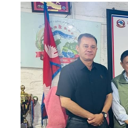
View
Larger
Image