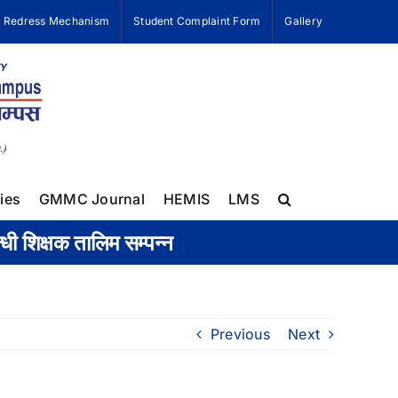
e Redress Mechanism
Student Complaint Form
Gallery
ies
GMMC Journal
HEMIS
LMS
ी शिक्षक तालिम सम्पन्न
Previous
Next