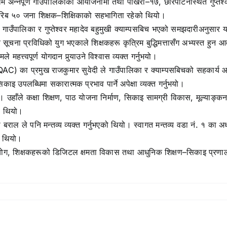
नपूर्ण गाउँपालिकाको आयोजनामा तथा पोखरा–१७, छोरेपाटनस्थित गुप्तेश्वर
करिब ५० जना शिक्षक–शिक्षिकाको सहभागिता रहेको थियो।
ेसी ले गाउँपालिका र गुप्तेश्वर महादेव बहुमुखी क्याम्पसबिच भएको समझदारीअ
चना प्रविधिको युग भएकाले शिक्षकहरू कृत्रिम बुद्धिमत्तासँग अभ्यस्त हुन आव
महत्त्वपूर्ण योगदान पुर्
याउने विश्वास व्यक्त गर्नुभयो।
QAC) का प्रमुख राजकुमार सुवेदी ले गाउँपालिका र क्याम्पसबिचको सहकार्य आग
सिकाइ उपलब्धिमा सकारात्मक प्रभाव पार्ने अपेक्षा व्यक्त गर्नुभयो।
उहाँले कक्षा शिक्षण, पाठ योजना निर्माण, सिकाइ सामग्री विकास, मूल्याङ्कन 
को थियो।
राल ले पनि मन्तव्य व्यक्त गर्नुभएको थियो। स्वागत मन्तव्य वडा नं. १ का अ
ो थियो।
योग, शिक्षकहरूको डिजिटल क्षमता विकास तथा आधुनिक शिक्षण–सिकाइ प्रणालीलाई 